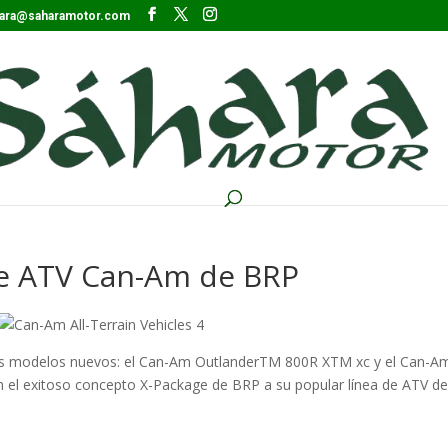
ara@saharamotor.com
e ATV Can-Am de BRP
s modelos nuevos: el Can-Am OutlanderTM 800R XTM xc y el Can-A
 el exitoso concepto X-Package de BRP a su popular línea de ATV de