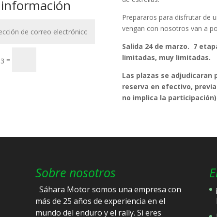
 información
Prepararos para disfrutar de 
vengan con nosotros van a pod
Salida 24 de marzo. 7 etapa
limitadas, muy limitadas.
Enviar
=
13
Las plazas se adjudicaran 
reserva en efectivo, previa 
no implica la participación)
Sobre nosotros
E
Sáhara Motor somos una empresa con
más de 25 años de experiencia en el
mundo del enduro y el rally. Si eres