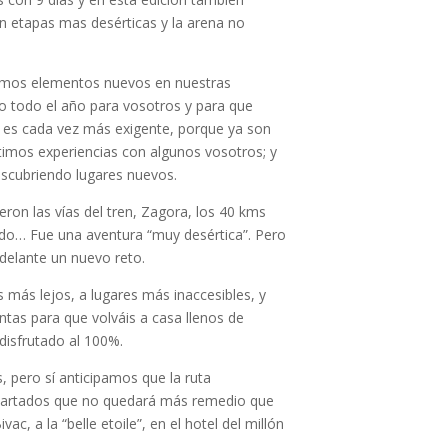
n etapas mas desérticas y la arena no
cimos elementos nuevos en nuestras
o todo el año para vosotros y para que
o es cada vez más exigente, porque ya son
mos experiencias con algunos vosotros; y
descubriendo lugares nuevos.
eron las vías del tren, Zagora, los 40 kms
rado… Fue una aventura “muy desértica”. Pero
delante un nuevo reto.
más lejos, a lugares más inaccesibles, y
intas para que volváis a casa llenos de
disfrutado al 100%.
 pero sí anticipamos que la ruta
 apartados que no quedará más remedio que
ac, a la “belle etoile”, en el hotel del millón