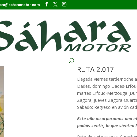
ara@saharamotor.com
RUTA 2.017
Llegada viernes tarde/noche
Dades, domingo Dades-Erfoud,
martes Erfoud-Merzouga (Dun
Zagora, Jueves Zagora-Ouarza
Sábado: Regreso en avión cad
Este año incorporamos una et
podáis sentir, lo que sienten 
Ruta de siete etapas, 8 noche