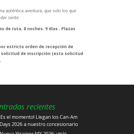
una auténtica aventura, que solo los que
er sentir.
s de ruta. 8 noches. 9 días .
Plazas
por estricto orden de recepción de
solicitud de inscripción (esta solicitud
.
ntradas recientes
¡Es el momento! Llegan los Can-Am
Days 2026 a nuestro concesionario
Nueva Xtrainer MY 2026: ¡¡más