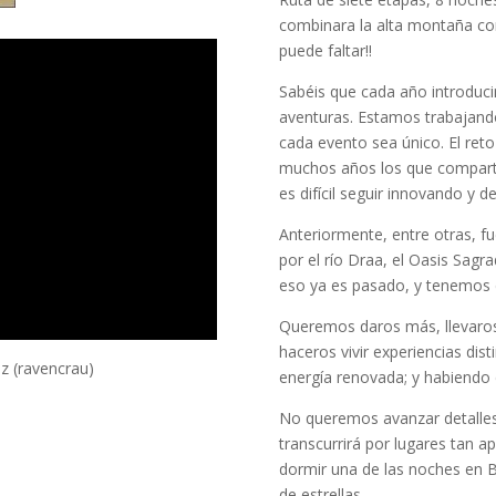
combinara la alta montaña co
puede faltar!!
Sabéis que cada año introdu
aventuras. Estamos trabajand
cada evento sea único. El ret
muchos años los que comparti
es difícil seguir innovando y 
Anteriormente, entre otras, fu
por el río Draa, el Oasis Sag
eso ya es pasado, y tenemos 
Queremos daros más, llevaros 
haceros vivir experiencias dist
z (ravencrau)
energía renovada; y habiendo 
No queremos avanzar detalles,
transcurrirá por lugares tan
dormir una de las noches en Biv
de estrellas.