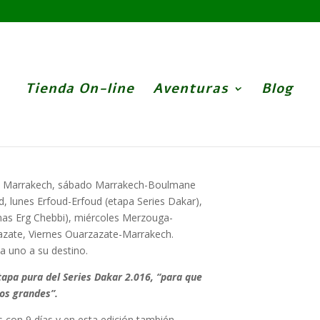
Tienda On-line
Aventuras
Blog
 a Marrakech, sábado Marrakech-Boulmane
 lunes Erfoud-Erfoud (etapa Series Dakar),
as Erg Chebbi), miércoles Merzouga-
zate, Viernes Ouarzazate-Marrakech.
a uno a su destino.
apa pura del Series Dakar 2.016, “para que
los grandes”.
s con 9 días y en esta edición también