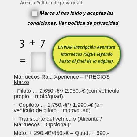
Acepto Política de privacidad.
Marca si has leido y aceptas las
condiciones.
Ver política de privacidad
3 + 7
ENVIAR Inscripción Aventura
Marruecos (Sigue leyendo
=
hasta el final de la página).
Marruecos Raid Xperience – PRECIOS
Marzo
· Piloto … 2.650.-€*/ 2.950.-€ (con vehículo
propio – moto/quad).
· Copiloto … 1.750.-€*/ 1.990.-€ (en
vehículo de piloto – moto/quad)
· Transporte del vehículo (Alicante /
Marruecos – Opcional):
Moto: + 290.-€*/450.-€ – Quad: + 690.-