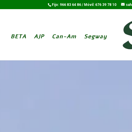
Fijo: 966 83 64 86 / Móvil: 676 39 78 10
sah
BETA
AJP
Can-Am
Segway