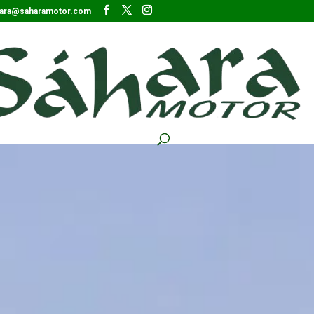
ara@saharamotor.com