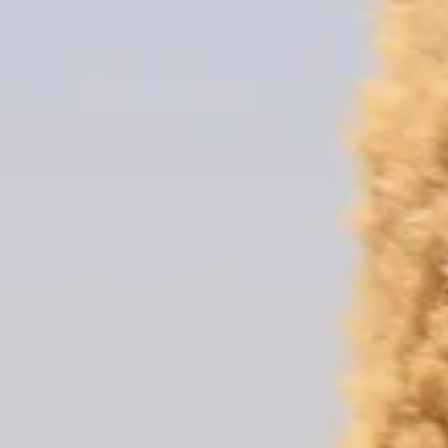
MARRUECO
9 días, 8 noches y 7 etapas.
100% para vehículos Off-Road
Más de 2.000 km de aventura por par
alejados de lo tradicional.
Cada edición es inédita llevando a pil
desde el norte de Marruecos al Sur en
VER VIDEO