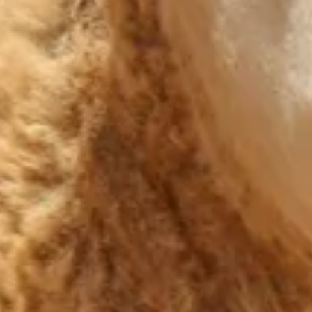
S
ajes espectaculares y
otos y tripulantes
 pleno Erg.