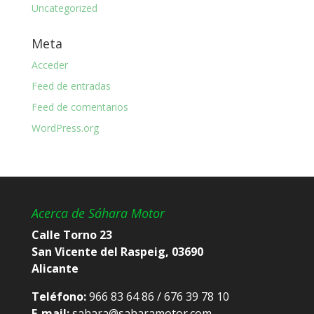
Uncategorized
Meta
Acceder
Feed de entradas
Feed de comentarios
WordPress.org
Acerca de Sáhara Motor
Calle Torno 23
San Vicente del Raspeig, 03690
Alicante
Teléfono:
966 83 64 86 / 676 39 78 10
E-mail:
sahara@saharamotor.com